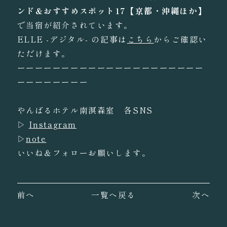
ンド＆おすすめスポット17【京都・沖縄ほか】
で当宿が紹介されています。
ELLE -デジタル- の記事は
こちら
からご確認い
ただけます。
ーーーーーーーーーーーーーーーーーーーーー
ーーーーーーーー
やんばるホテル南溟森室 各SNS
▷
Instagram
▷
note
いいね＆フォローお願いします。
前へ
一覧へ戻る
次へ