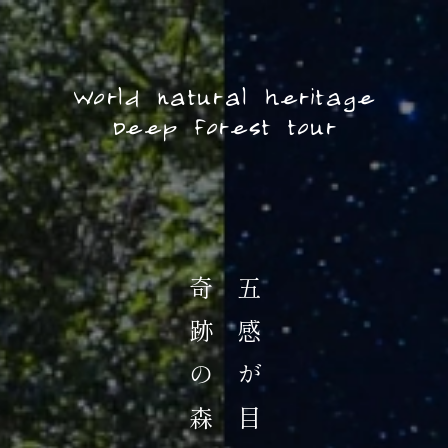
World natural heritage
Deep forest tour
五感が目覚める