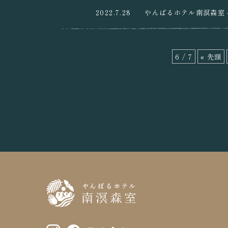
2022.7.28
やんばるホテル南溟森室 
6 / 7
« 先頭