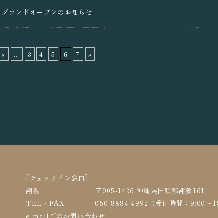
-グランドオープンのお知らせ-
«
...
3
4
5
6
7
»
[チェックイン窓口]
謝敷
〒905-1426 沖縄県国頭郡謝敷161
TEL・FAX
050-8884-4992（受付時間：9:00～1
e-mailでのお問い合わせ